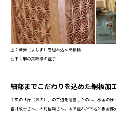
上：葦簀（よしず）を組み込んだ横軸
左下：麻の葉紋様の組子
細部までこだわりを込めた銅板加
中央の「斤（おの）」の二辺を担当したのは、板金の匠
岩井敢士さん、大月信雄さん。木で組んだ下地と板金部