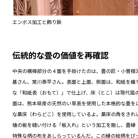
エンボス加工と飾り鋲
伝統的な畳の価値を再確認
中央の横棒部分の４面を手掛けたのは、畳の匠・小曽根
基さん、常川泰平さん。表面と上面、側面は、和紙を織
な「和紙表（おもて）」で仕上げ、床（とこ）は現代風
面は、熊本県産の天然のい草表を使用した本格的な畳を
な藁床（わらどこ）を使用しているよ。藁床の角をきれ
檜の板を縫い付ける「板入れ」という加工を施し、畳縁
特殊な柄の布をあしらっているんだ。この縁の絵柄をぴ