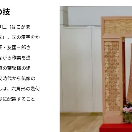
の技
「匚（はこがま
匠」。匠の漢字をか
匠・友國三郎さ
ながら作業を進
麻の葉紋様の組
安時代から仏像の
んは、六角形の幾何
びに配置すること