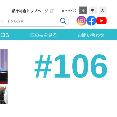
都庁総合トップページ
文字サイズ
小
中
大
を知る
匠の技を見る
お問い合わせ
#106