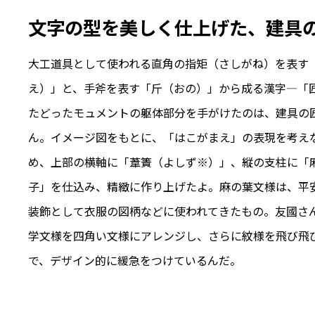
文字の型を美しく仕上げた、建具
大工道具として使われる直角の指矩（さしがね）を表す
え）」と、手斧を表す「斤（おの）」から成る漢字―「
たどったモュメントの躯体部分を手がけたのは、建具の
ん。イメージ図をもとに、「はこがまえ」の表現を考え
め、上部の横軸に「葦簀（よしず※）」、縦の支柱に「
子」を仕込み、精緻に作り上げたよ。麻の葉文様は、平
装飾として衣服の図柄などに使われてきたもの。友國さ
学文様を四角い文様にアレンジし、さらに紋様を飛び飛
で、デザイン的に緩急をつけているんだ。