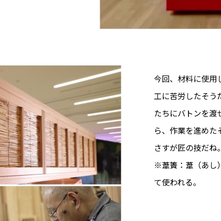
今回、材料に使用
工に苦労したそう
たちにバトンを渡
ら、作業を進めた
さすが匠の技だね
※葦簀：葦（あし
て使われる。