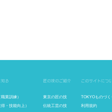
を知る
匠の技のご紹介
このサイトにつ
（職業訓練）
東京の匠の技
TOKYOものづ
取得・技能向上）
伝統工芸の技
利用規約