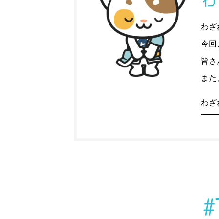
わ
わざ
今回
皆さ
また
わざ