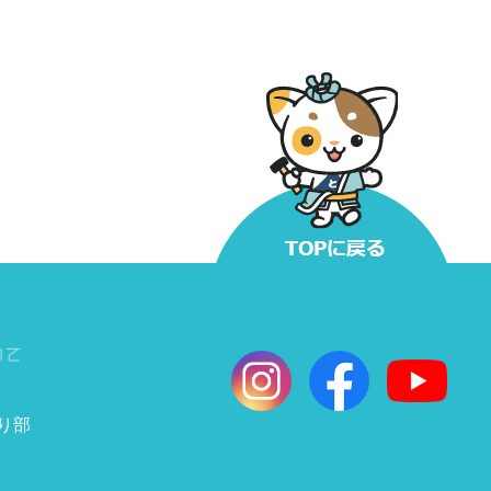
いて
くり部