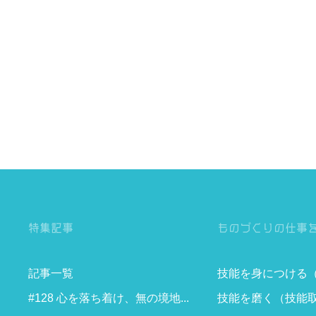
特集記事
ものづくりの仕事
記事一覧
技能を身につける
#128 心を落ち着け、無の境地...
技能を磨く（技能