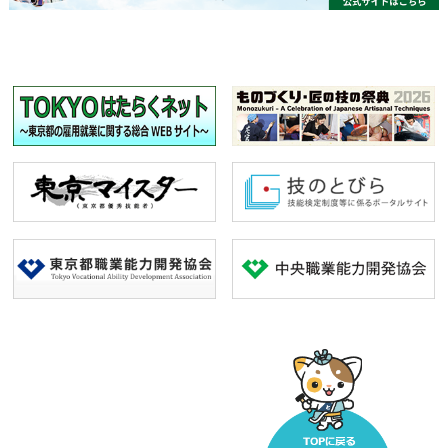
【応募規約】
・応募は日本国内在住の方とさせていただきます。
・写真選考を通過した作品は#TOKYOものづくり部運営事務
局宛てに着払いにて9月下旬頃発送していただきます。
・受賞作品は2023年夏に開催予定のイベントにて展示をさせ
ていただく予定です。そのため、受賞された場合、受賞作品
は、2023年夏のイベント終了まで主催者側で保管させていた
だきますので、ご了承の上ご応募をお願いいたします。
・第三者が権利を有する著作物を使用（再利用を含む）する
場合等は、あらかじめ応募者が許諾を得た上で応募してくだ
さい。第三者が権利を有する著作物を使用した場合において
発生したクレームや紛争等は、応募者自身で対応するものと
し、#TOKYOものづくり部運営事務局は一切の責任を負いま
せん。
・賞品の発送は2022年11月を予定しています。諸事情により
前後する場合がございますので、予めご了承ください。
・賞品の返品・交換・配送業者より#TOKYOものづくり部運
営事務局に返送された場合の再発送はできませんのでご了承
ください。
・賞品の転売は禁止させていただきます。
【注意事項】