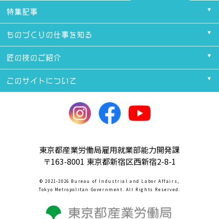
・本コンクールは予告なく中止または変更する場合がござい
特集記事
ます。変更となった場合は#TOKYOものづくり部公式ホーム
ページにて告知をします。
ものづくりの仕事を知る
・本コンクールに応募された場合、本応募規約に同意いただ
いたものとみなします。(未成年者の方は、親権者に同意いた
だいたものとみなします。)
匠の技のご紹介
・本コンクールへの参加は、応募者自らの判断と責任におい
て行うものとし、応募に際して応募者及び応募作品に何らか
このサイトについて
の損害が生じた場合、主催者はその責任を一切負いません。
・本コンクールへの参加にあたり、応募者が主催者または第
三者に何らかの損害を与えた場合、若しくは第三者との間で
紛争が生じた場合は、応募者は自らの責任と費用において対
応し、当該損害を賠償または当該紛争を解決するものとしま
す。
・下記に当てはまる場合、選考前において選考対象から除
東京都産業労働局雇用就業部能力開発課
外、選考後において選考結果及び受賞資格を無効とします。
〒163-8001 東京都新宿区西新宿2-8-1
応募時に不正行為があったと主催者が判断した場合
応募内容に不備があった場合
© 2021-2026 Bureau of Industrial and Labor Affairs,
事務局からの連絡に対し応答がない場合
Tokyo Metropolitan Government. All Rights Reserved.
・本コンクール参加にあたって生じる材料費、インターネッ
ト接続料や通信料など諸経費は、応募者の負担となります。
・本コンクールの応募の際に、ネット環境の不具合やシステ