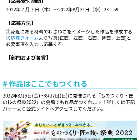
【応募受付期間】
2022年７月７日（木）～2022年8月31日（水）23：59
【応募方法】
①身近にある材料でわざねこをイメージした作品を作成する
②
応募フォーム
より写真(正面、左面、右面、背面、上面)と
必要事項を入力し応募する
【部門および各賞】
プレ小学生部門、小学校低学年部門、小学校高学年部門、中
学生部門、一般部門より優秀賞各１作品及び特別賞１作品
作品はここでもつくれる
【選考結果の発表】
ご応募いただいた作品の中から写真選考、現物選考の上、受
2022年8月5日(金)～8月7日(日)に開催される「ものづくり・匠
賞作品を決定いたします。2022年11月ごろ、＃TOKYOもの
の技の祭典2022」の会場でも作品がつくれます！詳しくは下記
づくり部公式ホームページで受賞作品を発表します。
バナーより公式サイトへアクセスしてください。
【賞品発送時期】
2022年11月ごろ、受賞者へ賞品を発送します。