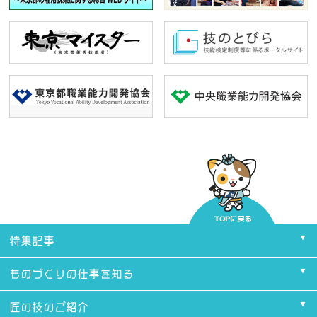
たします。当選結果はInstagramのダイレクトメッセージ(D
M)にてご連絡をさせていただきます。
【発送時期】
2026年8月中予定
【応募規約】
※国内にお住まいのフォロワー限定です。
※キャンペーンへのご参加は、13歳以上の方とさせていただ
きます。
※未成年の方は、親権者の方が応募規約に同意いただいた上
でキャンペーンの応募をお願いいたします。
※アカウントが非公開になっている方、抽選時に当アカウン
トをフォローしていない方、ダイレクトメッセージを受信拒
否設定になっている方には、ご連絡ができないためご応募の
対象外となります。
特集記事
※当選結果のダイレクトメッセージ受信後、1週間ご返信が
ない場合は、無効とさせていただきます。
ものづくりの仕事を知る
※アカウント名を変更または削除した場合は、当選の権利が
無効となります。
※商品の返品・交換・配送業者より＃TOKYOものづくり部運
匠の技のご紹介