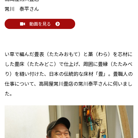
常川 泰平さん
動画を見る
い草で編んだ畳表（たたみおもて）と藁（わら）を芯材に
した畳床（たたみどこ）で仕上げ、周囲に畳縁（たたみべ
り）を縫い付けた、日本の伝統的な床材「畳」。畳職人の
仕事について、高岡屋常川畳店の常川泰平さんに伺いまし
た。