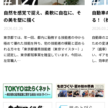
#127
#
自然を感覚で捉え、柔軟に自在に、そ
自動車
の美を壁に描く
る！（
2026.03.26
2026.03.
東京都では、年一回、都内に勤務する技能者の中から
自動車の
極めて優れた技能を持ち、他の技能者の模範と認めら
ための変
れる方々を「東京都優秀技能者（東京マイスター）」
ア（歯車
に認定し、東京都知事賞を贈呈しています。今回は、
い、ギア
左官職人…
し、効率