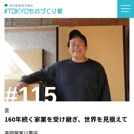
#TOKYOものづくり部
#115
畳
160年続く家業を受け継ぎ、世界を見据えて
高岡屋常川畳店