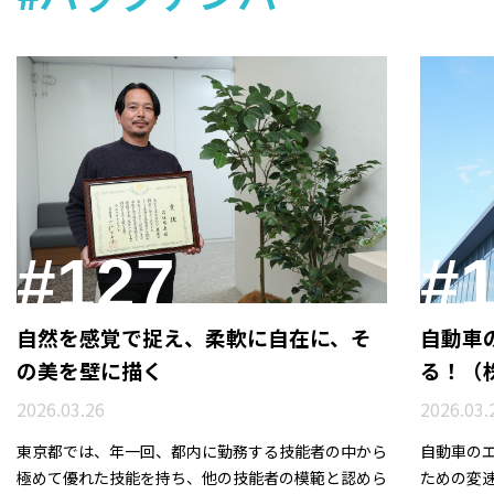
#127
#
自然を感覚で捉え、柔軟に自在に、そ
自動車
の美を壁に描く
る！（
2026.03.26
2026.03.
東京都では、年一回、都内に勤務する技能者の中から
自動車の
極めて優れた技能を持ち、他の技能者の模範と認めら
ための変