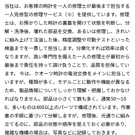
当社は、お客様の時計を一人の修理士が最後まで担当する
一人完修型の修理サービス（※）を提供しています。修理
士は、お預かりした時計の裏蓋を開けて状態を判断し、分
解・洗浄後、壊れた部品を交換、あるいは修理し、きれい
に組み上げて注油した後、精度調整や可動テストといった
検査までを一貫して担当します。分業化すれば効率は良く
なりますが、高い専門性を備えた一人の修理士が最初から
最後まで責任を持って請け負うことで、品質を担保してい
ます。 今は、クオーツ時計の電池交換をメインに担当して
いますが、種類が多く、モデルごとに動作や機能が異なる
ため、製品情報についてしっかり理解・把握しておかなけ
ればなりません。部品は小さくて数も多く、通常50〜10
0、多いものは400以上のパーツで構成されています。作業
書の手順に基づいて分解しますが、修理後、元通りに組み
立てるのに、部品の状態や順序を覚えておく必要があり、
複雑な機構の場合は、写真などに記録しておきます。