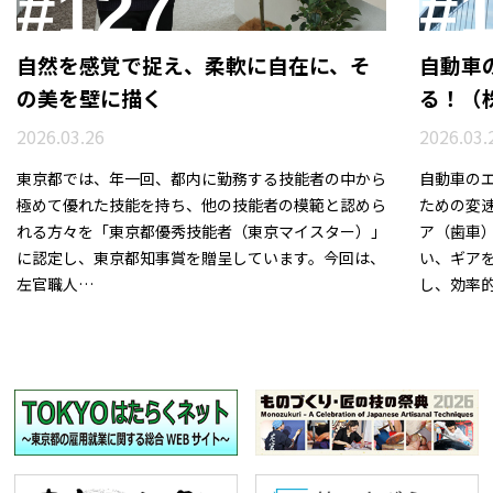
#127
#
自然を感覚で捉え、柔軟に自在に、そ
自動車
の美を壁に描く
る！（
2026.03.26
2026.03.
東京都では、年一回、都内に勤務する技能者の中から
自動車の
極めて優れた技能を持ち、他の技能者の模範と認めら
ための変
れる方々を「東京都優秀技能者（東京マイスター）」
ア（歯車
に認定し、東京都知事賞を贈呈しています。今回は、
い、ギア
左官職人…
し、効率