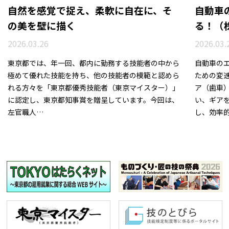
自然を感覚で捉え、柔軟に自在に、そ
自動車
の美を壁に描く
る！（
2026.03.26
2026.03.
東京都では、年一回、都内に勤務する技能者の中から
自動車の
極めて優れた技能を持ち、他の技能者の模範と認めら
ための変
れる方々を「東京都優秀技能者（東京マイスター）」
ア（歯車
に認定し、東京都知事賞を贈呈しています。今回は、
い、ギア
左官職人…
し、効率