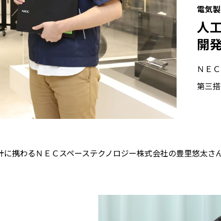
電気製
人
開
ＮＥＣ
第三搭
計に携わるＮＥＣスペーステクノロジー株式会社の豊里悠太さ