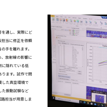
号を通し、実際にど
板担当に修正を依頼
当の手を離れます。
め、放射線の影響に
側に隠れている低
あります。試作で問
模した真空環境で
した振動試験など
回路担当が用意しま