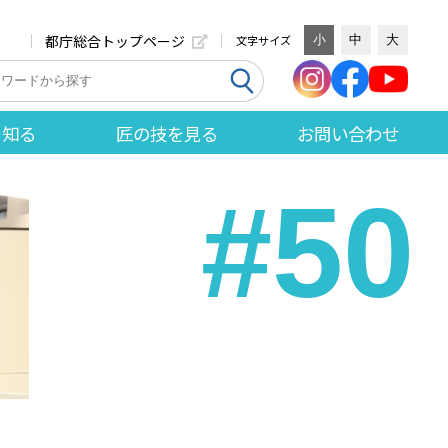
都庁総合トップページ
文字サイズ
小
中
大
を知る
匠の技を見る
お問い合わせ
#50